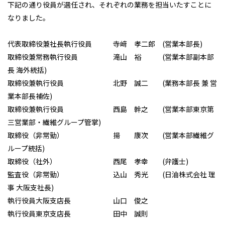
下記の通り役員が選任され、それぞれの業務を担当いたすことに
なりました。
代表取締役兼社長執行役員 寺﨑 孝二郎 (営業本部長)
取締役兼常務執行役員 滝山 裕 (営業本部副本部
長 海外統括)
取締役兼執行役員 北野 誠二 (業務本部長 兼 営
業本部長補佐)
取締役兼執行役員 西島 幹之 (営業本部東京第
三営業部・繊維グループ管掌)
取締役（非常勤） 揚 康次 (営業本部繊維グ
ループ統括)
取締役（社外） 西尾 孝幸 (弁護士)
監査役（非常勤） 込山 秀光 (日油株式会社 理
事 大阪支社長)
執行役員大阪支店長 山口 俊之
執行役員東京支店長 田中 誠則